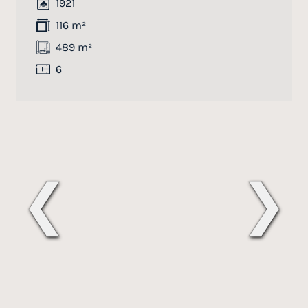
1921
116 m²
489 m²
6
❮
❯