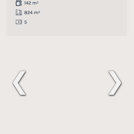
142 m²
824 m²
5
❮
❯