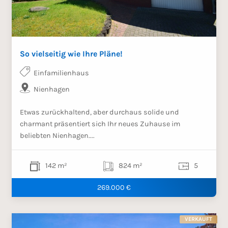
So vielseitig wie Ihre Pläne!
Einfamilienhaus
Nienhagen
Etwas zurückhaltend, aber durchaus solide und
charmant präsentiert sich Ihr neues Zuhause im
beliebten Nienhagen....
142 m²
824 m²
5
269.000 €
VERKAUFT