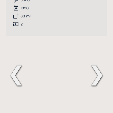
1998
63 m²
2
❮
❯